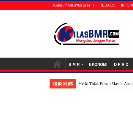
REDAKSI
INFO I
JUMAT , 7 AGUSTUS 2026
B M R
EKONOMI
D P R D
KILAS NEWS
Bo