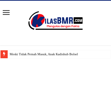
Meski Tidak Pernah Masuk, Anak Kadishub Bolsel ‘Diduga’ Tetap Teri