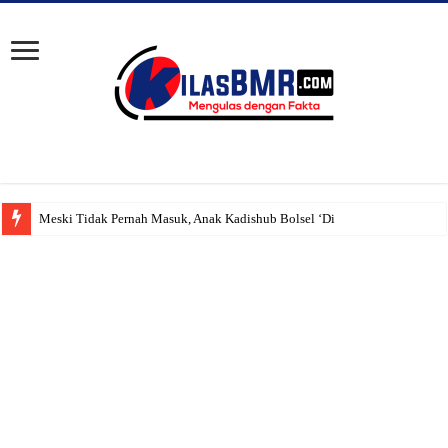
Meski Tidak Pernah Masuk, Anak Kadishub Bolsel ‘Diduga’ Tetap