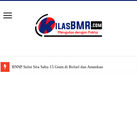
BNNP Sulut Sita Sabu 15 Gram di Bolsel dan Amankan Pasangan Suami Istri